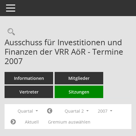
Toggle navigation
Rechercheauswahl
Ausschuss für Investitionen und
Finanzen der VRR AöR - Termine
2007
Informationen
Mitglieder
Vertreter
Sitzungen
Quartal
Quartal 2
2007
Aktuell
Gremium auswählen