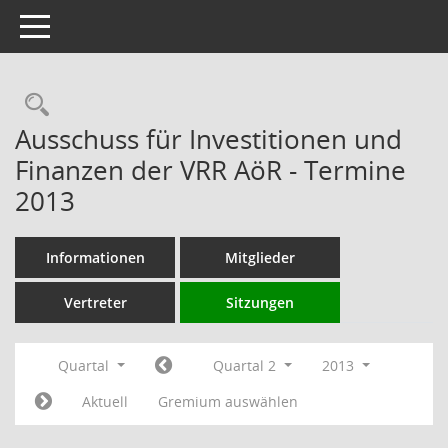
Toggle navigation
Rechercheauswahl
Ausschuss für Investitionen und
Finanzen der VRR AöR - Termine
2013
Informationen
Mitglieder
Vertreter
Sitzungen
Quartal
Quartal 2
2013
Aktuell
Gremium auswählen