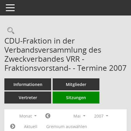
Toggle navigation
Rechercheauswahl
CDU-Fraktion in der
Verbandsversammlung des
Zweckverbandes VRR -
Fraktionsvorstand- - Termine 2007
Informationen
Mitglieder
Vertreter
Sitzungen
Monat
Mai
2007
Aktuell
Gremium auswählen