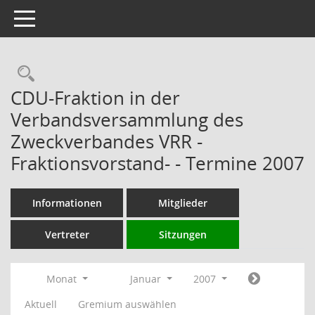
Toggle navigation
Rechercheauswahl
CDU-Fraktion in der
Verbandsversammlung des
Zweckverbandes VRR -
Fraktionsvorstand- - Termine 2007
Informationen
Mitglieder
Vertreter
Sitzungen
Monat
Januar
2007
Aktuell
Gremium auswählen