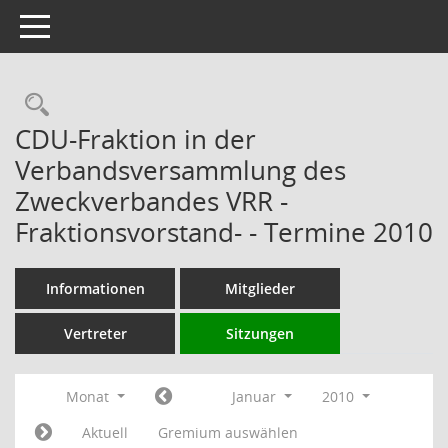
Toggle navigation
Rechercheauswahl
CDU-Fraktion in der
Verbandsversammlung des
Zweckverbandes VRR -
Fraktionsvorstand- - Termine 2010
Informationen
Mitglieder
Vertreter
Sitzungen
Monat
Januar
2010
Aktuell
Gremium auswählen