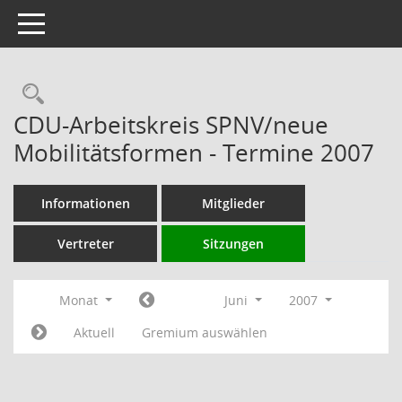
Toggle navigation
Rechercheauswahl
CDU-Arbeitskreis SPNV/neue
Mobilitätsformen - Termine 2007
Informationen
Mitglieder
Vertreter
Sitzungen
Monat
Juni
2007
Aktuell
Gremium auswählen