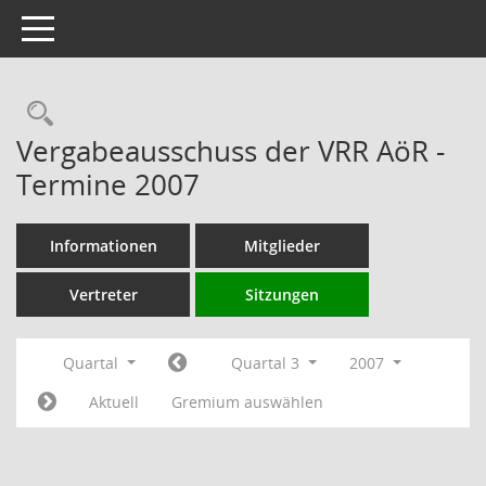
Toggle navigation
Rechercheauswahl
Vergabeausschuss der VRR AöR -
Termine 2007
Informationen
Mitglieder
Vertreter
Sitzungen
Quartal
Quartal 3
2007
Aktuell
Gremium auswählen