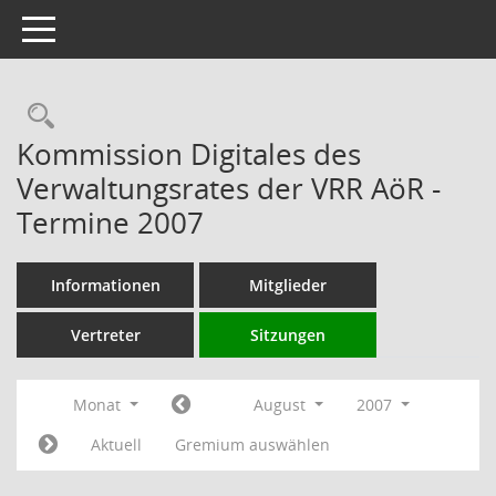
Toggle navigation
Rechercheauswahl
Kommission Digitales des
Verwaltungsrates der VRR AöR -
Termine 2007
Informationen
Mitglieder
Vertreter
Sitzungen
Monat
August
2007
Aktuell
Gremium auswählen