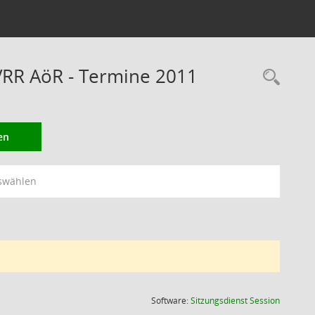
VRR AöR - Termine 2011
Rec
en
swählen
(Wird in
Software:
Sitzungsdienst
Session