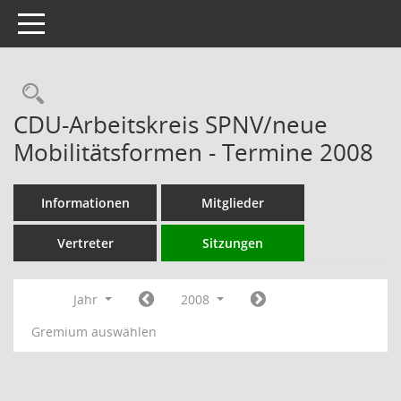
Toggle navigation
Rechercheauswahl
CDU-Arbeitskreis SPNV/neue
Mobilitätsformen - Termine 2008
Informationen
Mitglieder
Vertreter
Sitzungen
Jahr
2008
Gremium auswählen