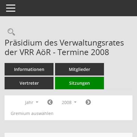
Toggle navigation
Rechercheauswahl
Präsidium des Verwaltungsrates
der VRR AöR - Termine 2008
Informationen
Mitglieder
Vertreter
Sitzungen
Jahr
2008
Gremium auswählen