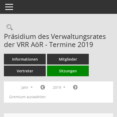
Toggle navigation
Rechercheauswahl
Präsidium des Verwaltungsrates
der VRR AöR - Termine 2019
Informationen
Mitglieder
Vertreter
Sitzungen
Jahr
2019
Gremium auswählen