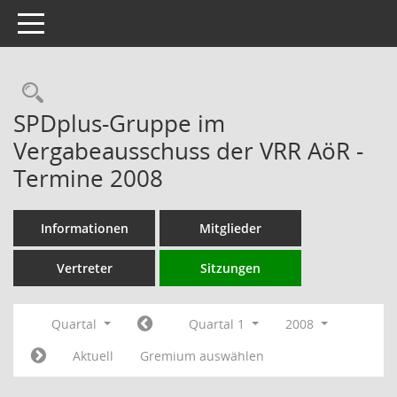
Toggle navigation
Rechercheauswahl
SPDplus-Gruppe im
Vergabeausschuss der VRR AöR -
Termine 2008
Informationen
Mitglieder
Vertreter
Sitzungen
Quartal
Quartal 1
2008
Aktuell
Gremium auswählen