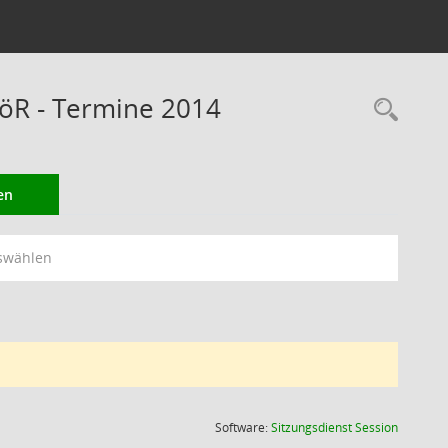
öR - Termine 2014
Rec
en
swählen
(Wird in
Software:
Sitzungsdienst
Session