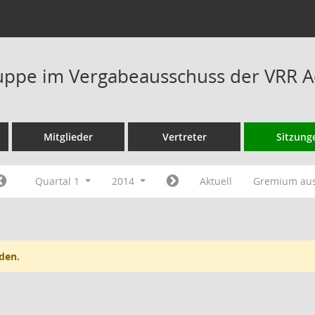
ppe im Vergabeausschuss der VRR A
Mitglieder
Vertreter
Sitzung
Quartal 1
2014
Aktuell
Gremium au
den.