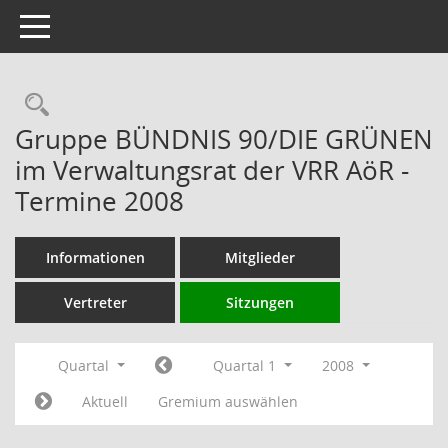
Toggle navigation
Rechercheauswahl
Gruppe BÜNDNIS 90/DIE GRÜNEN
im Verwaltungsrat der VRR AöR -
Termine 2008
Informationen
Mitglieder
Vertreter
Sitzungen
Quartal
Quartal 1
2008
Aktuell
Gremium auswählen