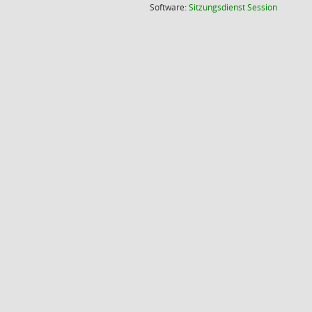
(Wird in
Software:
Sitzungsdienst
Session