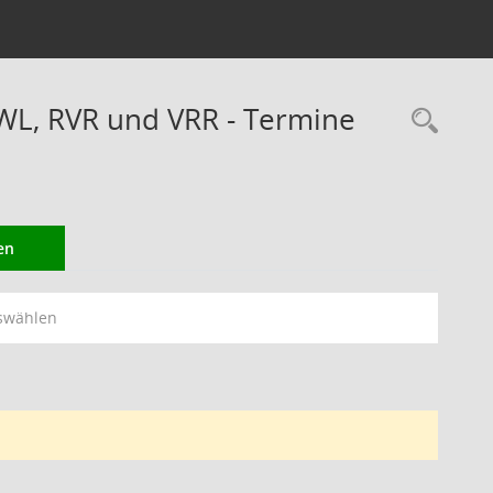
WL, RVR und VRR - Termine
Rec
en
swählen