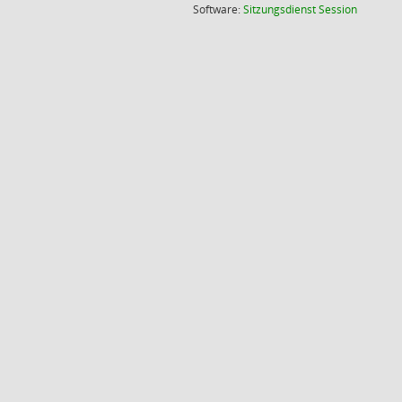
(Wird in
Software:
Sitzungsdienst
Session