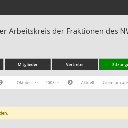
 Arbeitskreis der Fraktionen des N
Mitglieder
Vertreter
Sitzung
Oktober
2008
Aktuell
Gremium au
den.