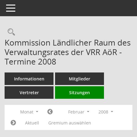
Toggle navigation
Rechercheauswahl
Kommission Ländlicher Raum des
Verwaltungsrates der VRR AöR -
Termine 2008
Informationen
Mitglieder
Vertreter
Sitzungen
Monat
Februar
2008
Aktuell
Gremium auswählen