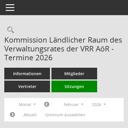
Toggle navigation
Rechercheauswahl
Kommission Ländlicher Raum des
Verwaltungsrates der VRR AöR -
Termine 2026
Informationen
Mitglieder
Vertreter
Sitzungen
Monat
Februar
2026
Aktuell
Gremium auswählen