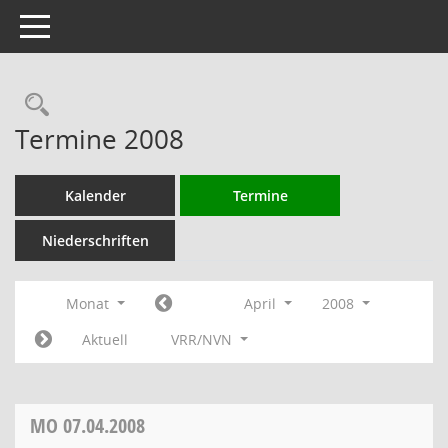
Toggle navigation
Rechercheauswahl
Termine 2008
Kalender
Termine
Niederschriften
Monat
April
2008
Aktuell
VRR/NVN
MO
07.04.2008