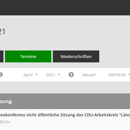
21
Termine
Niederschriften
April
2021
Aktuell
VRR/NVN
tzung:
deokonferenz nicht öffentliche Sitzung des CDU-Arbeitskreis "Län
00 Uhr