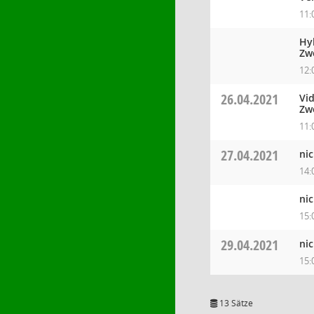
11:
Hy
Zw
12:
26.04.2021
Vi
Zw
11:
27.04.2021
nic
14:
nic
15:
29.04.2021
nic
15:
13 Sätze