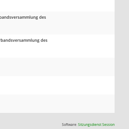
Verbandsversammlung des
Verbandsversammlung des
(Wird in
Software:
Sitzungsdienst
Session