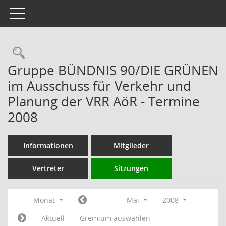
Toggle navigation
Rechercheauswahl
Gruppe BÜNDNIS 90/DIE GRÜNEN
im Ausschuss für Verkehr und
Planung der VRR AöR - Termine
2008
Informationen
Mitglieder
Vertreter
Sitzungen
Monat
Mai
2008
Aktuell
Gremium auswählen