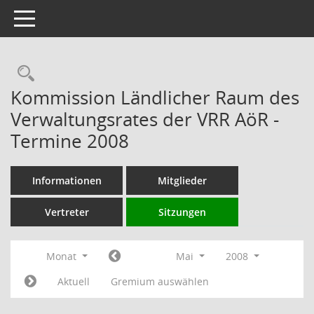
Toggle navigation
Rechercheauswahl
Kommission Ländlicher Raum des
Verwaltungsrates der VRR AöR -
Termine 2008
Informationen
Mitglieder
Vertreter
Sitzungen
Monat
Mai
2008
Aktuell
Gremium auswählen