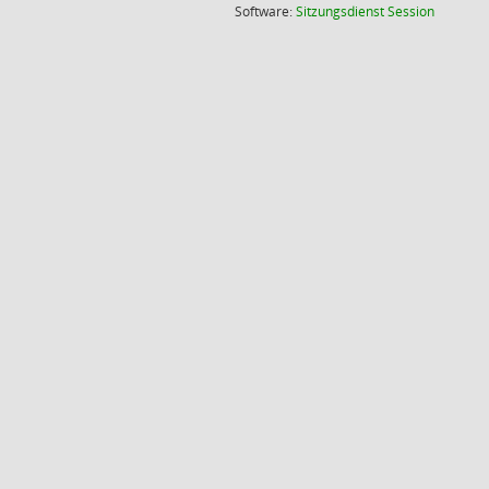
(Wird in
Software:
Sitzungsdienst
Session