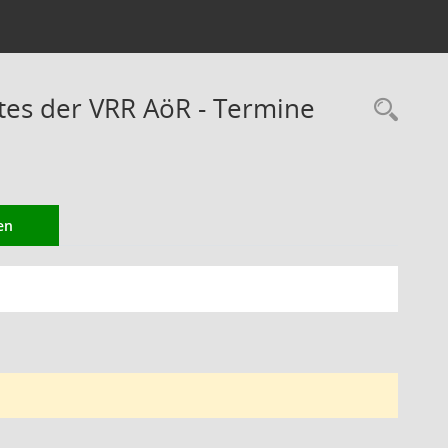
es der VRR AöR - Termine
Rec
en