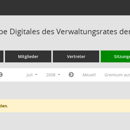
pe Digitales des Verwaltungsrates d
Mitglieder
Vertreter
Sitzung
Juli
2008
Aktuell
Gremium au
den.