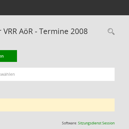
er VRR AöR - Termine 2008
Rec
en
swählen
(Wird in
Software:
Sitzungsdienst
Session