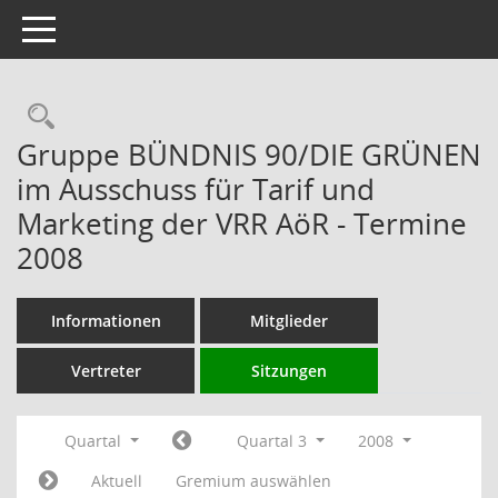
Toggle navigation
Rechercheauswahl
Gruppe BÜNDNIS 90/DIE GRÜNEN
im Ausschuss für Tarif und
Marketing der VRR AöR - Termine
2008
Informationen
Mitglieder
Vertreter
Sitzungen
Quartal
Quartal 3
2008
Aktuell
Gremium auswählen