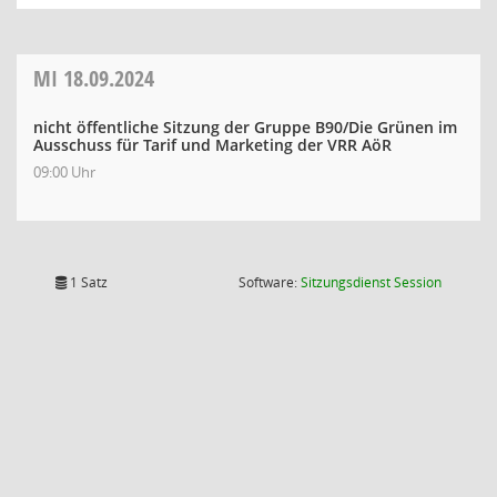
MI
18.09.2024
nicht öffentliche Sitzung der Gruppe B90/Die Grünen im
Ausschuss für Tarif und Marketing der VRR AöR
09:00 Uhr
(Wird in
1 Satz
Software:
Sitzungsdienst
Session