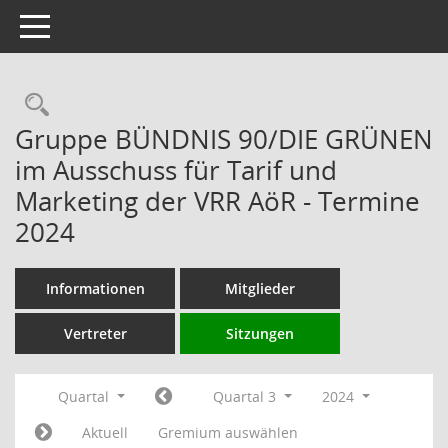
Toggle navigation
Rechercheauswahl
Gruppe BÜNDNIS 90/DIE GRÜNEN
im Ausschuss für Tarif und
Marketing der VRR AöR - Termine
2024
Informationen
Mitglieder
Vertreter
Sitzungen
Quartal
Quartal 3
2024
Aktuell
Gremium auswählen