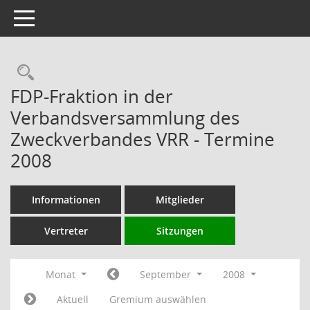
Toggle navigation
Rechercheauswahl
FDP-Fraktion in der
Verbandsversammlung des
Zweckverbandes VRR - Termine
2008
Informationen
Mitglieder
Vertreter
Sitzungen
Monat
September
2008
Aktuell
Gremium auswählen