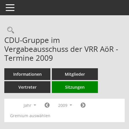
Toggle navigation
Rechercheauswahl
CDU-Gruppe im
Vergabeausschuss der VRR AöR -
Termine 2009
Informationen
Mitglieder
Vertreter
Sitzungen
Jahr
2009
Gremium auswählen