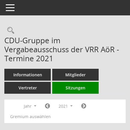
Toggle navigation
Rechercheauswahl
CDU-Gruppe im
Vergabeausschuss der VRR AöR -
Termine 2021
Informationen
Mitglieder
Vertreter
Sitzungen
Jahr
2021
Gremium auswählen