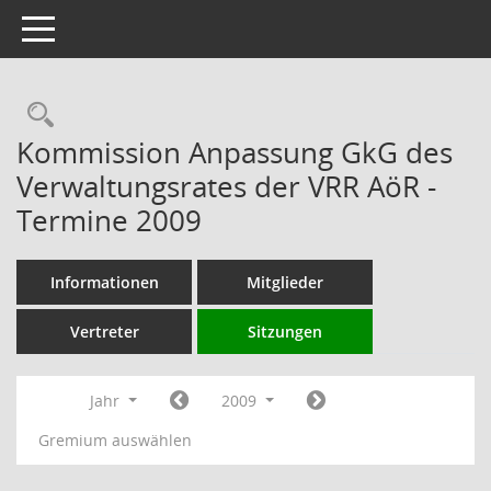
Toggle navigation
Rechercheauswahl
Kommission Anpassung GkG des
Verwaltungsrates der VRR AöR -
Termine 2009
Informationen
Mitglieder
Vertreter
Sitzungen
Jahr
2009
Gremium auswählen