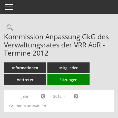
Toggle navigation
Rechercheauswahl
Kommission Anpassung GkG des
Verwaltungsrates der VRR AöR -
Termine 2012
Informationen
Mitglieder
Vertreter
Sitzungen
Jahr
2012
Gremium auswählen