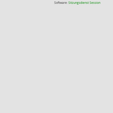
(Wird in
Software:
Sitzungsdienst
Session