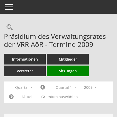
Toggle navigation
Rechercheauswahl
Präsidium des Verwaltungsrates
der VRR AöR - Termine 2009
Informationen
Mitglieder
Vertreter
Sitzungen
Quartal
Quartal 1
2009
Aktuell
Gremium auswählen