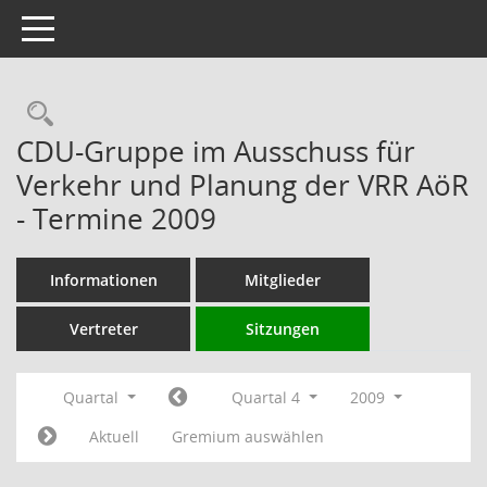
Toggle navigation
Rechercheauswahl
CDU-Gruppe im Ausschuss für
Verkehr und Planung der VRR AöR
- Termine 2009
Informationen
Mitglieder
Vertreter
Sitzungen
Quartal
Quartal 4
2009
Aktuell
Gremium auswählen