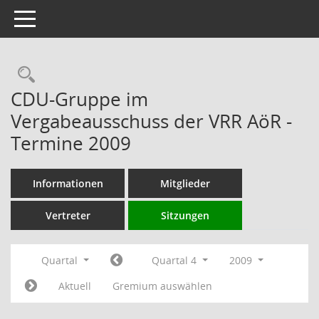
Toggle navigation
Rechercheauswahl
CDU-Gruppe im
Vergabeausschuss der VRR AöR -
Termine 2009
Informationen
Mitglieder
Vertreter
Sitzungen
Quartal
Quartal 4
2009
Aktuell
Gremium auswählen