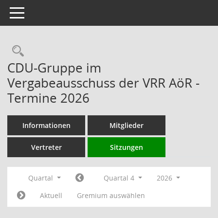
Toggle navigation
Rechercheauswahl
CDU-Gruppe im
Vergabeausschuss der VRR AöR -
Termine 2026
Informationen
Mitglieder
Vertreter
Sitzungen
Quartal
Quartal 4
2026
Aktuell
Gremium auswählen