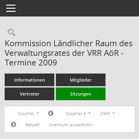
Toggle navigation
Rechercheauswahl
Kommission Ländlicher Raum des
Verwaltungsrates der VRR AöR -
Termine 2009
Informationen
Mitglieder
Vertreter
Sitzungen
Quartal
Quartal 4
2009
Aktuell
Gremium auswählen