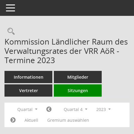
Toggle navigation
Rechercheauswahl
Kommission Ländlicher Raum des
Verwaltungsrates der VRR AöR -
Termine 2023
Informationen
Mitglieder
Vertreter
Sitzungen
Quartal
Quartal 4
2023
Aktuell
Gremium auswählen