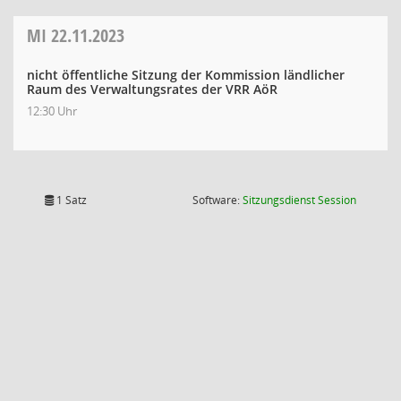
MI
22.11.2023
nicht öffentliche Sitzung der Kommission ländlicher
Raum des Verwaltungsrates der VRR AöR
12:30 Uhr
(Wird in
1 Satz
Software:
Sitzungsdienst
Session