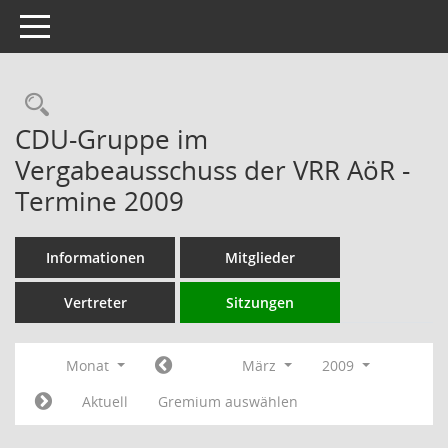
Toggle navigation
Rechercheauswahl
CDU-Gruppe im
Vergabeausschuss der VRR AöR -
Termine 2009
Informationen
Mitglieder
Vertreter
Sitzungen
Monat
März
2009
Aktuell
Gremium auswählen