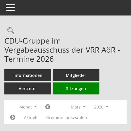
Toggle navigation
Rechercheauswahl
CDU-Gruppe im
Vergabeausschuss der VRR AöR -
Termine 2026
Informationen
Mitglieder
Vertreter
Sitzungen
Monat
März
2026
Aktuell
Gremium auswählen