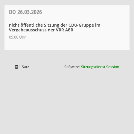
DO
26.03.2026
nicht öffentliche Sitzung der CDU-Gruppe im
Vergabeausschuss der VRR AöR
09:00 Uhr
(Wird in
1 Satz
Software:
Sitzungsdienst
Session