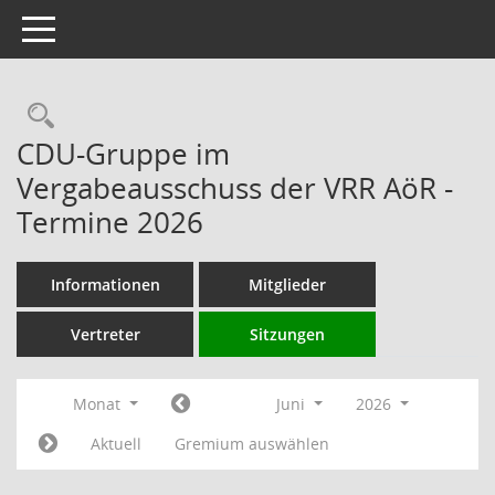
Toggle navigation
Rechercheauswahl
CDU-Gruppe im
Vergabeausschuss der VRR AöR -
Termine 2026
Informationen
Mitglieder
Vertreter
Sitzungen
Monat
Juni
2026
Aktuell
Gremium auswählen