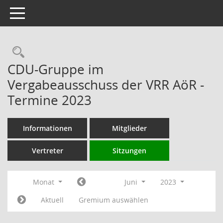
Toggle navigation
Rechercheauswahl
CDU-Gruppe im
Vergabeausschuss der VRR AöR -
Termine 2023
Informationen
Mitglieder
Vertreter
Sitzungen
Monat
Juni
2023
Aktuell
Gremium auswählen