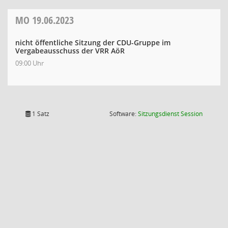
MO
19.06.2023
nicht öffentliche Sitzung der CDU-Gruppe im
Vergabeausschuss der VRR AöR
09:00 Uhr
(Wird in
1 Satz
Software:
Sitzungsdienst
Session