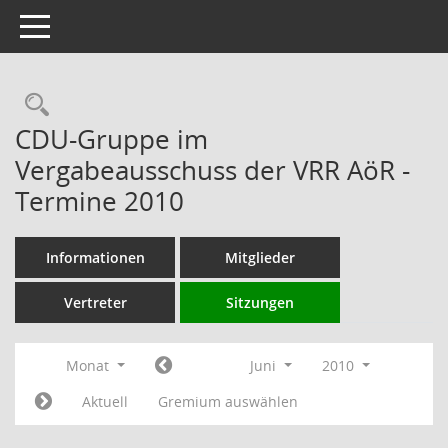
Toggle navigation
Rechercheauswahl
CDU-Gruppe im
Vergabeausschuss der VRR AöR -
Termine 2010
Informationen
Mitglieder
Vertreter
Sitzungen
Monat
Juni
2010
Aktuell
Gremium auswählen