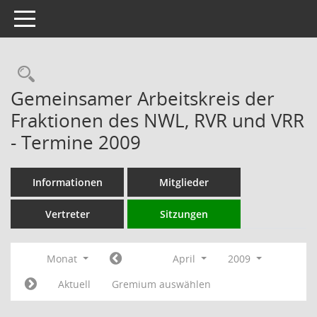
Toggle navigation
Rechercheauswahl
Gemeinsamer Arbeitskreis der
Fraktionen des NWL, RVR und VRR
- Termine 2009
Informationen
Mitglieder
Vertreter
Sitzungen
Monat
April
2009
Aktuell
Gremium auswählen