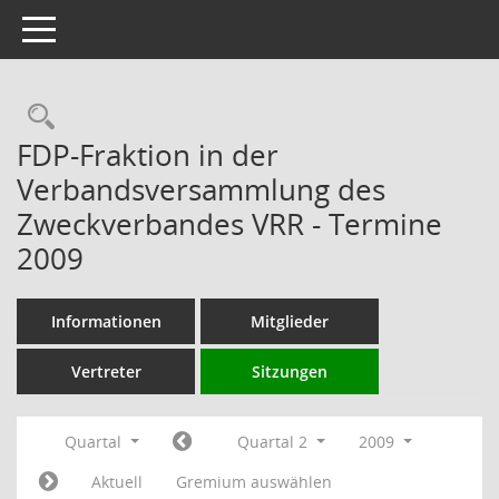
Toggle navigation
Rechercheauswahl
FDP-Fraktion in der
Verbandsversammlung des
Zweckverbandes VRR - Termine
2009
Informationen
Mitglieder
Vertreter
Sitzungen
Quartal
Quartal 2
2009
Aktuell
Gremium auswählen