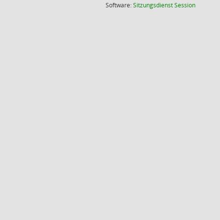
(Wird in
Software:
Sitzungsdienst
Session