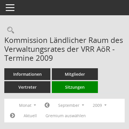
Toggle navigation
Rechercheauswahl
Kommission Ländlicher Raum des
Verwaltungsrates der VRR AöR -
Termine 2009
Informationen
Mitglieder
Vertreter
Sitzungen
Monat
September
2009
Aktuell
Gremium auswählen