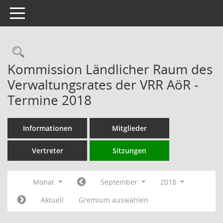
Toggle navigation
Rechercheauswahl
Kommission Ländlicher Raum des
Verwaltungsrates der VRR AöR -
Termine 2018
Informationen
Mitglieder
Vertreter
Sitzungen
Monat
September
2018
Aktuell
Gremium auswählen