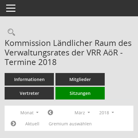
Toggle navigation
Rechercheauswahl
Kommission Ländlicher Raum des
Verwaltungsrates der VRR AöR -
Termine 2018
Informationen
Mitglieder
Vertreter
Sitzungen
Monat
März
2018
Aktuell
Gremium auswählen